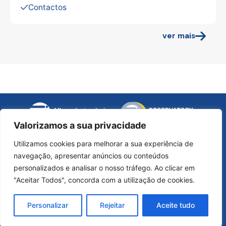
Contactos
ver mais
opens
a
new
Valorizamos a sua privacidade
opens
window
a
Utilizamos cookies para melhorar a sua experiência de
new
navegação, apresentar anúncios ou conteúdos
opens
opens
ope
window
personalizados e analisar o nosso tráfego. Ao clicar em
a
a
a
"Aceitar Todos", concorda com a utilização de cookies.
new
new
ne
opens
window
window
win
Personalizar
Rejeitar
Aceite tudo
a
new