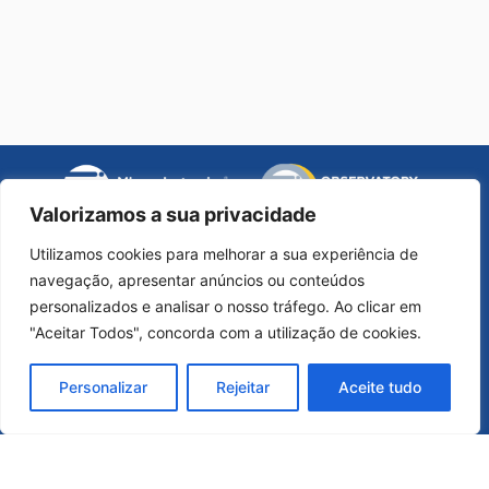
opens
a
new
Valorizamos a sua privacidade
opens
window
a
Utilizamos cookies para melhorar a sua experiência de
new
navegação, apresentar anúncios ou conteúdos
opens
opens
ope
window
personalizados e analisar o nosso tráfego. Ao clicar em
a
a
a
Universidade de Coimbra - Faculdade de Letras
"Aceitar Todos", concorda com a utilização de cookies.
new
new
ne
opens
window
window
win
Universidade do Porto - Faculdade de Letras
Personalizar
Rejeitar
Aceite tudo
a
new
window