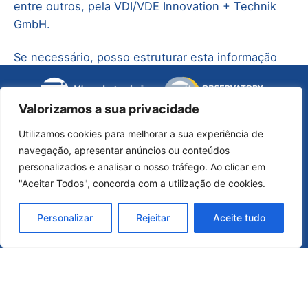
entre outros, pela
VDI/VDE Innovation + Technik
GmbH
.
Se necessário, posso estruturar esta informação
opens
num briefing técnico para apoio à decisão (go/no-
a
go) ou num checklist de elegibilidade para
new
Valorizamos a sua privacidade
consórcios.
opens
window
a
Utilizamos cookies para melhorar a sua experiência de
Leia o artigo na íntegra:
new
navegação, apresentar anúncios ou conteúdos
opens
opens
ope
https://www.grantbite.com/en/funding/bmbf-
window
personalizados e analisar o nosso tráfego. Ao clicar em
a
a
a
microelectronics-kdt-collaborative-projects
"Aceitar Todos", concorda com a utilização de cookies.
new
new
ne
opens
window
window
win
Personalizar
Rejeitar
Aceite tudo
a
new
window